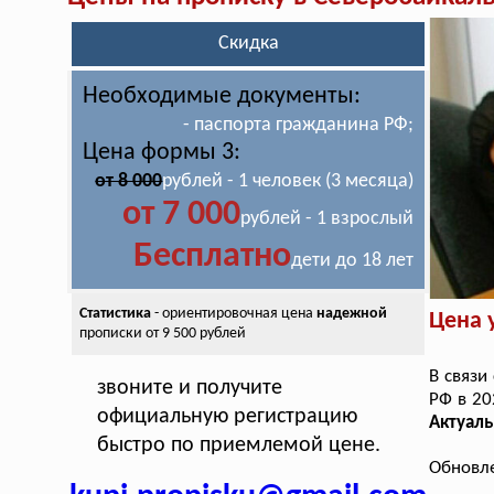
Скидка
Необходимые документы:
- паспорта гражданина РФ;
Цена формы 3:
от 8 000
рублей - 1 человек (3 месяца)
от 7 000
рублей - 1 взрослый
Бесплатно
дети до 18 лет
Статистика
- ориентировочная цена
надежной
Цена 
прописки от 9 500 рублей
В связи
звоните и получите
РФ в 20
официальную регистрацию
Актуаль
быстро по приемлемой цене.
Обновле