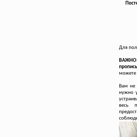
Пост
Для пол
ВАЖНО: 
пропис
можете 
Вам не 
нужно у
устраи
весь 
предос
соблюде