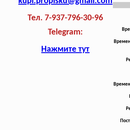
kupi.propisku@gmail.com
Тел. 7-937-796-30-96
Вре
Telegram:
Времен
Нажмите тут
Р
Времен
Р
Пост