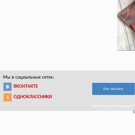
Мы в социальных сетях:
ВКОНТАКТЕ
Как заказать
ОДНОКЛАССНИКИ
Временная регистрация в Се
С